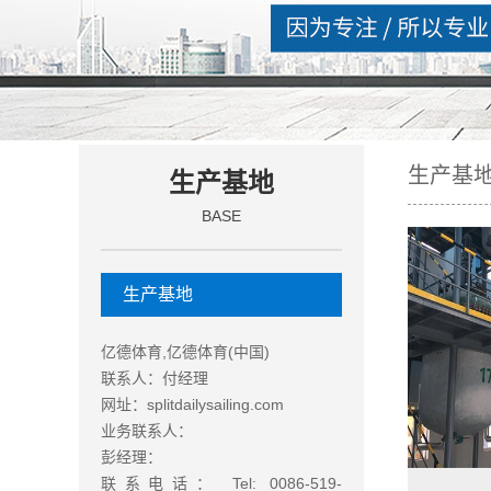
生产基
生产基地
BASE
生产基地
亿德体育,亿德体育(中国)
联系人：付经理
网址：splitdailysailing.com
业务联系人：
彭经理：
联系电话： Tel: 0086-519-