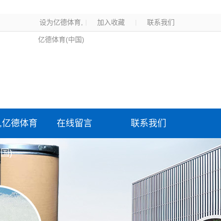
设为亿德体育,
加入收藏
联系我们
亿德体育(中国)
,亿德体育
在线留言
联系我们
中国)