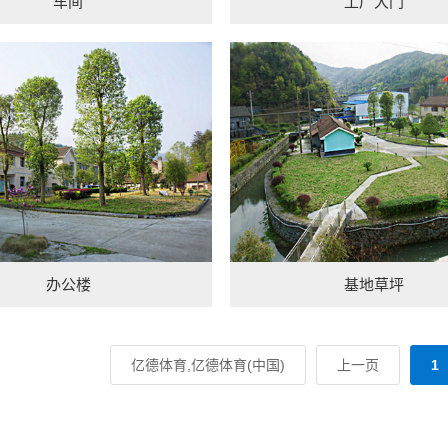
车间
工厂大门
办公楼
基地草坪
亿德体育,亿德体育(中国)
上一页
1